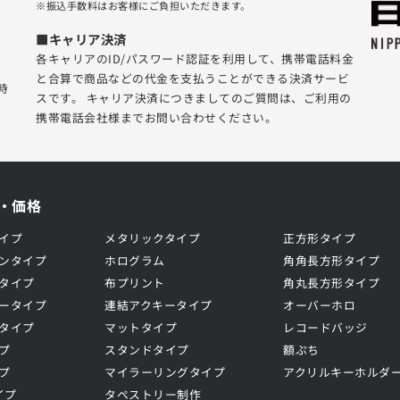
※振込手数料はお客様にご負担いただきます。
■キャリア決済
各キャリアのID/パスワード認証を利用して、携帯電話料金
と合算で商品などの代金を支払うことができる決済サービ
時
スです。 キャリア決済につきましてのご質問は、ご利用の
携帯電話会社様までお問い合わせください。
・価格
イプ
メタリックタイプ
正方形タイプ
ンタイプ
ホログラム
角角長方形タイプ
タイプ
布プリント
角丸長方形タイプ
ータイプ
連結アクキータイプ
オーバーホロ
タイプ
マットタイプ
レコードバッジ
プ
スタンドタイプ
額ぷち
プ
マイラーリングタイプ
アクリルキーホルダ
イプ
タペストリー制作