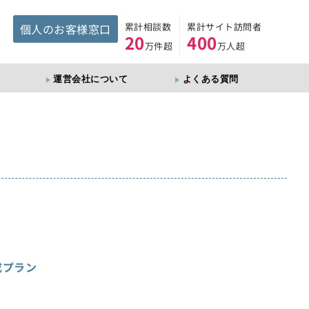
累計相談数
累計サイト訪問者
個人のお客様窓口
20
400
万件超
万人超
運営会社について
よくある質問
成プラン