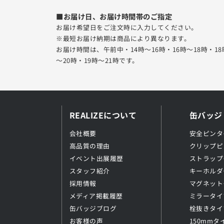
■お届け日、お届け時間帯のご指定
お届け希望日をご注文時に入力してください。
※最短お届け納期は商品により異なります。
お届け時間は、午前中・14時～16時・16時～18時・18
～20時・19時～21時です。
REALIZEについて
缶バッジ
会社概要
安全ピンタ
高品質の理由
クリップピ
イベント出展履歴
ストラップ
スタッフ紹介
キーホルダ
採用情報
マグネット
メディア掲載履歴
ミラータイ
缶バッジブログ
栓抜きタイ
お客様の声
150mmタ