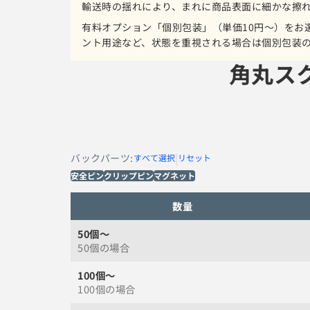
輸送時の揺れにより、まれに商品表面に細かな擦
有料オプション「個別包装」（単価10円〜）をお
ント用途など、状態を重視される場合は個別包装
角丸ス
|
バックパーツ
:
すべて選択
リセット
安全ピン
クリップピン
マグネット
数量
50
個～
50
個の場合
100
個～
100
個の場合