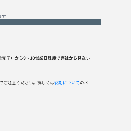
ます
金完了）から
9～10営業日程度で弊社から発送
い
でご注意ください。詳しくは
納期について
のペ