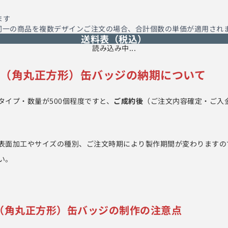
ます
同一の商品を複数デザインご注文の場合、合計個数の単価が適用され
送料表（税込）
読み込み中...
ア（角丸正方形）缶バッジ
の納期について
タイプ・数量が500個程度ですと、
ご成約後
（ご注文内容確定・ご入
表面加工やサイズの種別、ご注文時期により製作期間が変わりますの
い。
（角丸正方形）缶バッジ
の制作の注意点