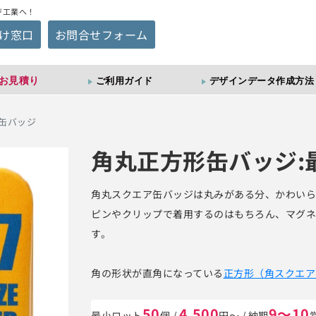
ジ工業へ！
け窓口
お問合せフォーム
お見積り
ご利用ガイド
デザインデータ作成方法
缶バッジ
角丸正方形缶バッジ:
角丸スクエア缶バッジは丸みがある分、かわいら
ピンやクリップで着用するのはもちろん、マグネ
す。
角の形状が直角になっている
正方形（角スクエア
50
4,500
9～10
最小ロット
個
/
円～
/ 納期