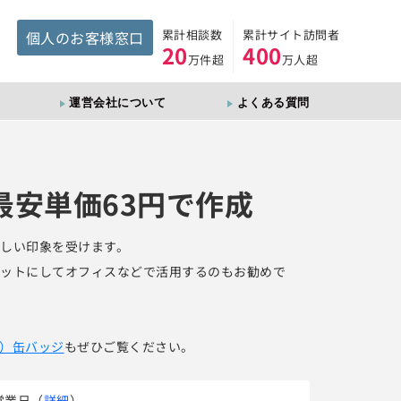
累計相談数
累計サイト訪問者
個人のお客様窓口
20
400
万件超
万人超
運営会社について
よくある質問
最安単価63円で作成
しい印象を受けます。
ットにしてオフィスなどで活用するのもお勧めで
）缶バッジ
もぜひご覧ください。
営業日
（
詳細
）