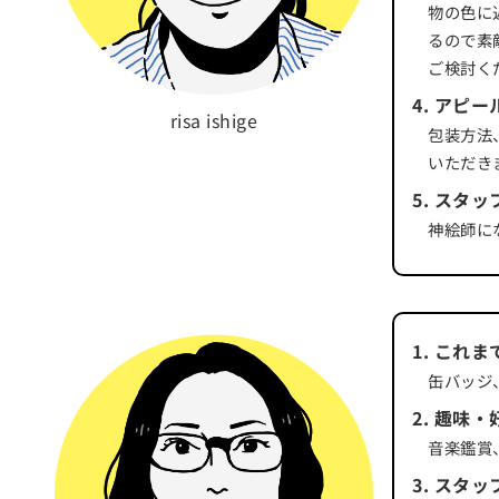
物の色に
るので素
ご検討く
4
.
アピー
risa ishige
包装方法
いただき
5
.
スタッ
神絵師に
1
.
これま
缶バッジ
2
.
趣味・
音楽鑑賞、
3
.
スタッ