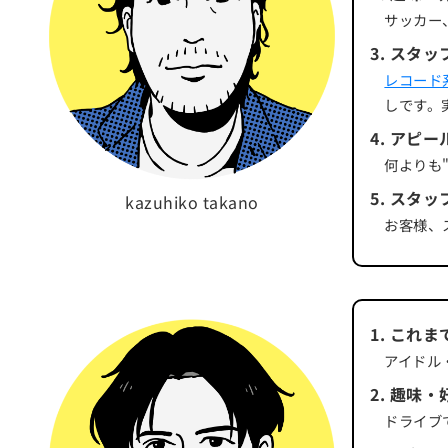
サッカー
3
.
スタッ
レコード
しです。
4
.
アピー
何よりも
5
.
スタッ
kazuhiko takano
お客様、
1
.
これま
アイドル
2
.
趣味・
ドライブ