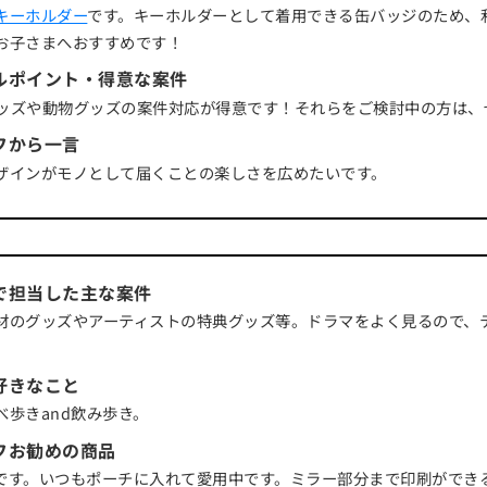
キーホルダー
です。キーホルダーとして着用できる缶バッジのため、
お子さまへおすすめです！
ルポイント・得意な案件
ッズや動物グッズの案件対応が得意です！それらをご検討中の方は、
フから一言
ザインがモノとして届くことの楽しさを広めたいです。
で担当した主な案件
材のグッズやアーティストの特典グッズ等。ドラマをよく見るので、
好きなこと
べ歩きand飲み歩き。
フお勧めの商品
です。いつもポーチに入れて愛用中です。ミラー部分まで印刷ができ