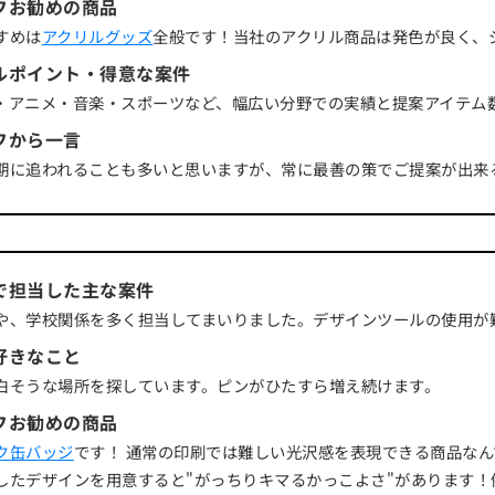
フお勧めの商品
すめは
アクリルグッズ
全般です！当社のアクリル商品は発色が良く、
ルポイント・得意な案件
・アニメ・音楽・スポーツなど、幅広い分野での実績と提案アイテム
フから一言
期に追われることも多いと思いますが、常に最善の策でご提案が出来
で担当した主な案件
や、学校関係を多く担当してまいりました。デザインツールの使用が
好きなこと
白そうな場所を探しています。ピンがひたすら増え続けます。
フお勧めの商品
ク缶バッジ
です！ 通常の印刷では難しい光沢感を表現できる商品な
したデザインを用意すると"がっちりキマるかっこよさ"があります