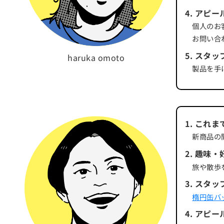
4
.
アピー
個人のお
お問い合
5
.
スタッ
haruka omoto
製品を手
1
.
これま
新商品の
2
.
趣味・
旅や散歩
3
.
スタッ
楕円缶バ
4
.
アピー