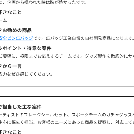
に、企画から携われた時は胸が熱かったです。
好きなこと
ーム
フお勧めの商品
の安全ピン缶バッジ
です。缶バッジ工業自慢の自社開発商品になります
ルポイント・得意な案件
ご要望に、極限までお応えするチームです。グッズ製作を徹底的にサ
フから一言
応力をぜひ感じてください。
で担当した主な案件
ーティストのフレークシールセット、スポーツチームのガチャグッズ
中心に幅広く担当。お客様のニーズにあった商品を提案し、対応して
好きなこと