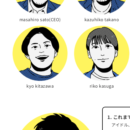
masahiro sato(CEO)
kazuhiko takano
kyo kitazawa
riko kasuga
1
.
これま
アイドル