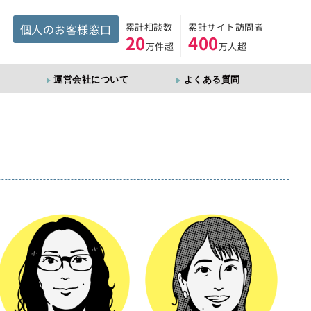
累計相談数
累計サイト訪問者
個人のお客様窓口
20
400
万件超
万人超
運営会社について
よくある質問