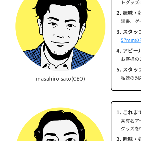
トグッズ
2
.
趣味・
読書、ゲ
3
.
スタッ
57mm
4
.
アピー
お客様の
5
.
スタッ
私達の対
masahiro sato(CEO)
1
.
これま
某有名ア
グッズを
2
.
趣味・