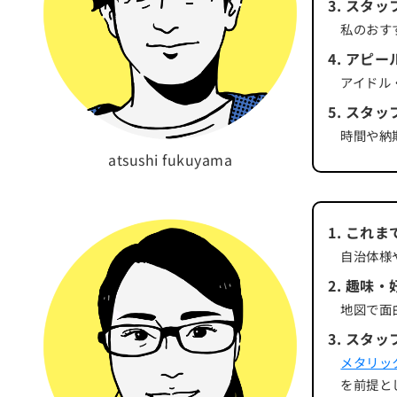
3
.
スタッ
私のおす
4
.
アピー
アイドル
5
.
スタッ
時間や納
atsushi fukuyama
1
.
これま
自治体様
2
.
趣味・
地図で面
3
.
スタッ
メタリッ
を前提と