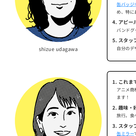
缶バッジ
め、特に
4
.
アピー
バンドグ
5
.
スタッ
自分のデ
shizue udagawa
1
.
これま
アニメ商
ます！
2
.
趣味・
旅行。食
3
.
スタッ
缶ミラー