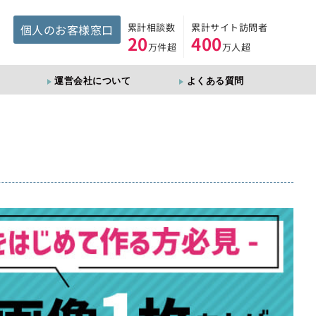
累計相談数
累計サイト訪問者
個人のお客様窓口
20
400
万件超
万人超
運営会社について
よくある質問