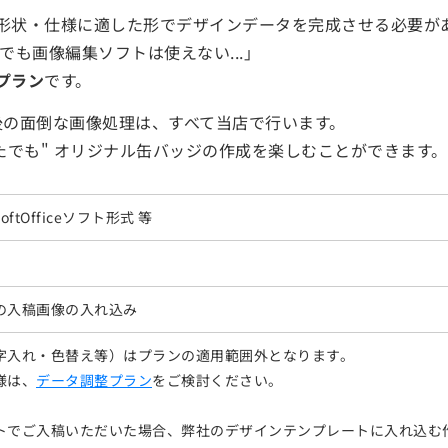
形状・仕様に適した形でデザインデータを完成させる必要が
も画像編集ソフトは使えない...」
プラン
です。
後の面倒な画像処理は、すべて当店で行います。
たでも" オリジナル缶バッジの作成を楽しむことができます。
icrosoftOfficeソフト形式 等
の入稿画像の入れ込み
字入れ・色替え等）はプランの適用範囲外となります。
様は、
データ調整プラン
をご検討ください。
トでご入稿いただいた場合、弊社のデザインテンプレートに入れ込む