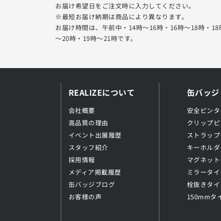
お届け希望日をご注文時に入力してください。
※最短お届け納期は商品により異なります。
お届け時間は、午前中・14時～16時・16時～18時・18
～20時・19時～21時です。
REALIZEについて
缶バッジ
会社概要
安全ピンタ
高品質の理由
クリップピ
イベント出展履歴
ストラップ
スタッフ紹介
キーホルダ
採用情報
マグネット
メディア掲載履歴
ミラータイ
缶バッジブログ
栓抜きタイ
お客様の声
150mmタ