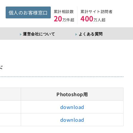
累計相談数
累計サイト訪問者
個人のお客様窓口
20
400
万件超
万人超
運営会社について
よくある質問
ド
Photoshop用
download
download