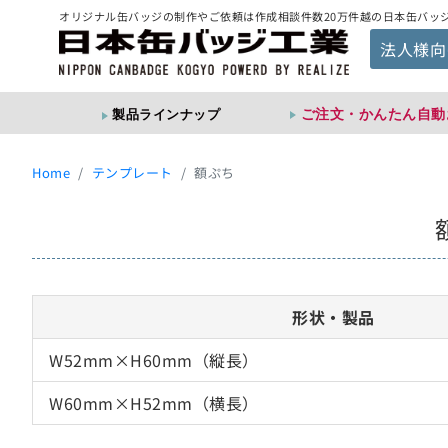
オリジナル缶バッジの制作やご依頼は作成相談件数20万件越の日本缶バッ
法人様向
ご注文・かんたん自動
製品ラインナップ
Home
テンプレート
額ぷち
形状・製品
W52mm×H60mm（縦長）
W60mm×H52mm（横長）