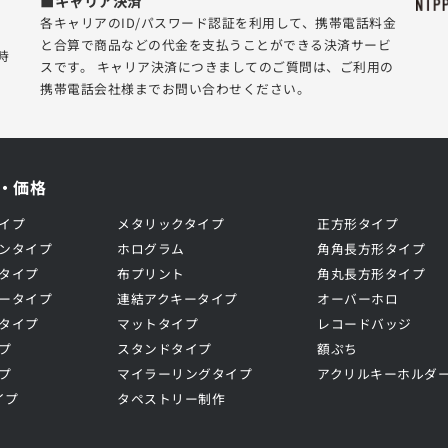
■キャリア決済
各キャリアのID/パスワード認証を利用して、携帯電話料金
と合算で商品などの代金を支払うことができる決済サービ
時
スです。 キャリア決済につきましてのご質問は、ご利用の
携帯電話会社様までお問い合わせください。
・価格
イプ
メタリックタイプ
正方形タイプ
ンタイプ
ホログラム
角角長方形タイプ
タイプ
布プリント
角丸長方形タイプ
ータイプ
連結アクキータイプ
オーバーホロ
タイプ
マットタイプ
レコードバッジ
プ
スタンドタイプ
額ぷち
プ
マイラーリングタイプ
アクリルキーホルダ
イプ
タペストリー制作