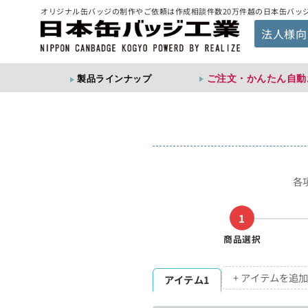
オリジナル缶バッジの制作やご依頼は作成相談件数20万件越の日本缶バッ
法人様向
ご注文・かんたん自動
製品ラインナップ
各
1
商品選択
+ アイテムを追加
アイテム1