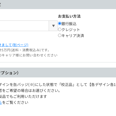
定
お支払い方法
銀行振込
▼
クレジット
キャリア決済
まして(別ページ)
5万円(送料・消費税込み)です。
のキャリア様にお問い合わせください
オプション）
ザインを缶バッジ(※)にした状態で「校正品」として【各デザイン各
認をご希望の場合はお選びください。
製品でもご利用いただけます
ら
をご覧ください