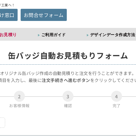
ジ工業へ！
け窓口
お問合せフォーム
お見積り
ご利用ガイド
デザインデータ作成方法
缶バッジ
自動お見積もりフォーム
オリジナル缶バッジ作成の自動見積りと注文を行うことができます
項目を入力し、最後に
注文手続きへ進むボタン
をクリックしてくださ
2
3
4
お客様情報
確認
完了