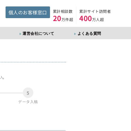
累計相談数
累計サイト訪問者
個人のお客様窓口
20
400
万件超
万人超
運営会社について
よくある質問
。
い。
5
データ入稿