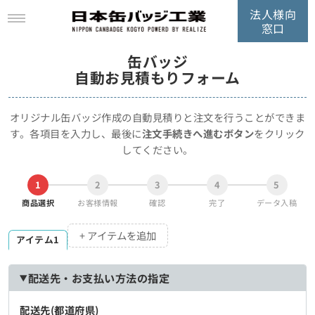
法人様向
窓口
缶バッジ
自動お見積もりフォーム
オリジナル缶バッジ作成の自動見積りと注文を行うことができま
す。
各項目を入力し、最後に
注文手続きへ進むボタン
をクリック
してください。
1
2
3
4
5
商品選択
お客様情報
確認
完了
データ入稿
+ アイテムを追加
アイテム1
配送先・お支払い方法の指定
配送先(都道府県)