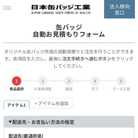
法人様向
窓口
缶バッジ
自動お見積もりフォーム
オリジナル缶バッジ作成の自動見積りと注文を行うことができま
す。
各項目を入力し、最後に
注文手続きへ進むボタン
をクリック
してください。
1
2
3
4
5
商品選択
お客様情報
確認
完了
データ入稿
+ アイテムを追加
アイテム1
配送先・お支払い方法の指定
配送先(都道府県)