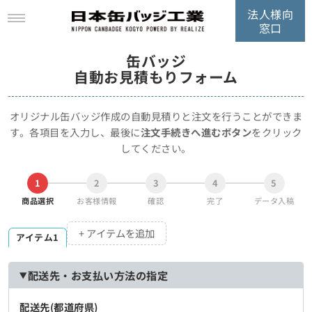
法人様向
窓口
缶バッジ
自動お見積もりフォーム
オリジナル缶バッジ作成の自動見積りと注文を行うことができま
す。
各項目を入力し、最後に
注文手続きへ進むボタン
をクリック
してください。
1
2
3
4
5
商品選択
お客様情報
確認
完了
データ入稿
+ アイテムを追加
アイテム1
配送先・お支払い方法の指定
配送先(都道府県)