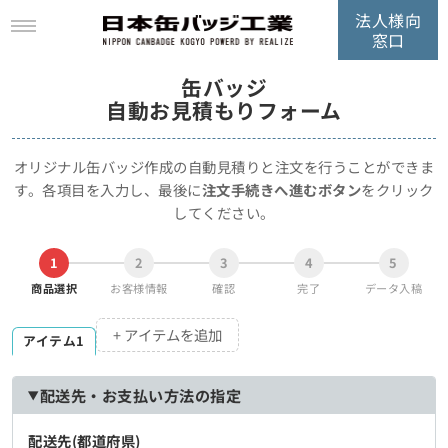
法人様向
窓口
缶バッジ
自動お見積もりフォーム
オリジナル缶バッジ作成の自動見積りと注文を行うことができま
す。
各項目を入力し、最後に
注文手続きへ進むボタン
をクリック
してください。
1
2
3
4
5
商品選択
お客様情報
確認
完了
データ入稿
+ アイテムを追加
アイテム1
配送先・お支払い方法の指定
配送先(都道府県)