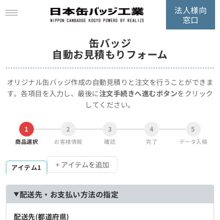
法人様向
窓口
缶バッジ
自動お見積もりフォーム
オリジナル缶バッジ作成の自動見積りと注文を行うことができま
す。
各項目を入力し、最後に
注文手続きへ進むボタン
をクリック
してください。
1
2
3
4
5
商品選択
お客様情報
確認
完了
データ入稿
+ アイテムを追加
アイテム1
配送先・お支払い方法の指定
配送先(都道府県)