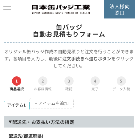
法人様向
窓口
缶バッジ
自動お見積もりフォーム
オリジナル缶バッジ作成の自動見積りと注文を行うことができま
す。
各項目を入力し、最後に
注文手続きへ進むボタン
をクリック
してください。
1
2
3
4
5
商品選択
お客様情報
確認
完了
データ入稿
+ アイテムを追加
アイテム1
配送先・お支払い方法の指定
配送先(都道府県)