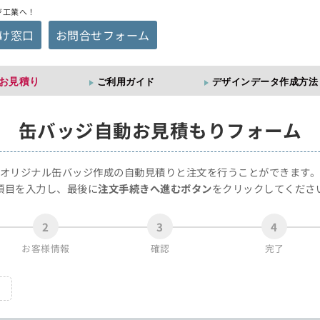
ジ工業へ！
け窓口
お問合せフォーム
お見積り
ご利用ガイド
デザインデータ作成方法
缶バッジ
自動お見積もりフォーム
オリジナル缶バッジ作成の自動見積りと注文を行うことができます
項目を入力し、最後に
注文手続きへ進むボタン
をクリックしてくださ
2
3
4
お客様情報
確認
完了