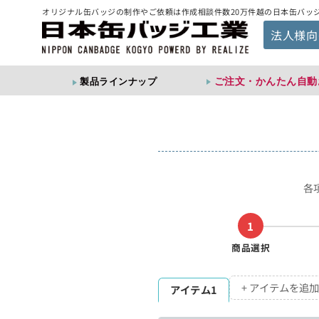
オリジナル缶バッジの制作やご依頼は作成相談件数20万件越の日本缶バッ
法人様向
ご注文・かんたん自動
製品ラインナップ
各
1
商品選択
+ アイテムを追加
アイテム1