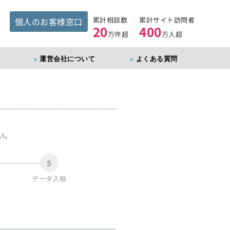
累計相談数
累計サイト訪問者
個人のお客様窓口
20
400
万件超
万人超
運営会社について
よくある質問
。
い。
5
データ入稿