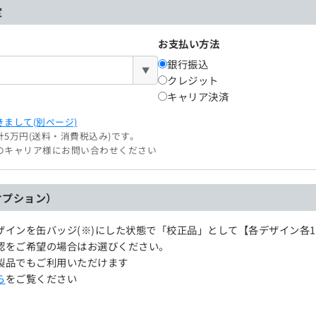
定
お支払い方法
銀行振込
▼
クレジット
キャリア決済
まして(別ページ)
5万円(送料・消費税込み)です。
のキャリア様にお問い合わせください
オプション）
ザインを缶バッジ(※)にした状態で「校正品」として【各デザイン各
認をご希望の場合はお選びください。
製品でもご利用いただけます
ら
をご覧ください