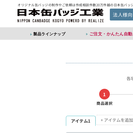
オリジナル缶バッジの制作やご依頼は作成相談件数20万件越の日本缶バッ
法人様向
ご注文・かんたん自動
製品ラインナップ
各
1
商品選択
+ アイテムを追加
アイテム1