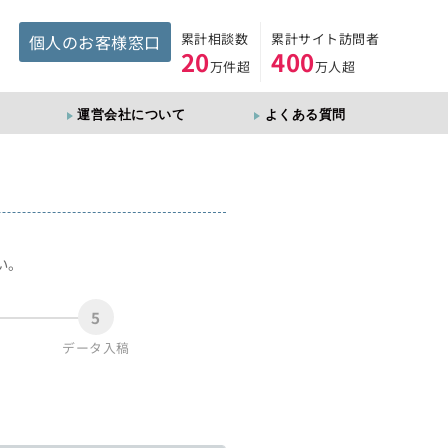
累計相談数
累計サイト訪問者
個人のお客様窓口
20
400
万件超
万人超
運営会社について
よくある質問
。
い。
5
データ入稿