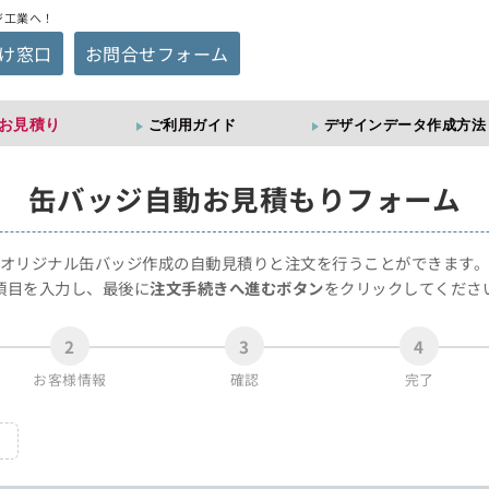
ジ工業へ！
け窓口
お問合せフォーム
お見積り
ご利用ガイド
デザインデータ作成方法
缶バッジ
自動お見積もりフォーム
オリジナル缶バッジ作成の自動見積りと注文を行うことができます
項目を入力し、最後に
注文手続きへ進むボタン
をクリックしてくださ
2
3
4
お客様情報
確認
完了