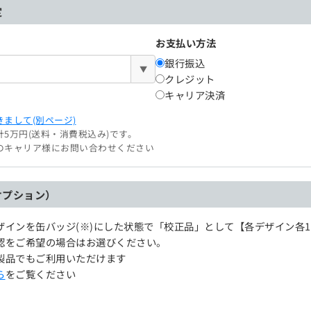
定
お支払い方法
銀行振込
▼
クレジット
キャリア決済
まして(別ページ)
5万円(送料・消費税込み)です。
のキャリア様にお問い合わせください
オプション）
ザインを缶バッジ(※)にした状態で「校正品」として【各デザイン各
認をご希望の場合はお選びください。
製品でもご利用いただけます
ら
をご覧ください