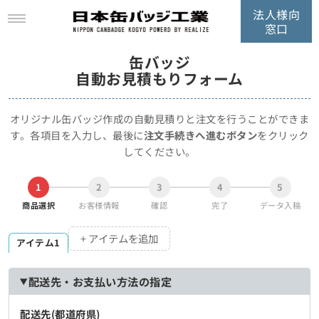
法人様向
窓口
缶バッジ
自動お見積もりフォーム
オリジナル缶バッジ作成の自動見積りと注文を行うことができま
す。
各項目を入力し、最後に
注文手続きへ進むボタン
をクリック
してください。
1
2
3
4
5
商品選択
お客様情報
確認
完了
データ入稿
+ アイテムを追加
アイテム1
配送先・お支払い方法の指定
配送先(都道府県)