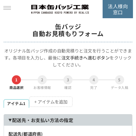
法人様向
窓口
缶バッジ
自動お見積もりフォーム
オリジナル缶バッジ作成の自動見積りと注文を行うことができま
す。
各項目を入力し、最後に
注文手続きへ進むボタン
をクリック
してください。
1
2
3
4
5
商品選択
お客様情報
確認
完了
データ入稿
+ アイテムを追加
アイテム1
配送先・お支払い方法の指定
配送先(都道府県)