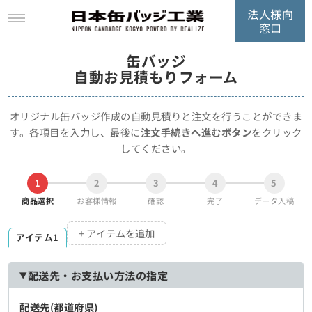
法人様向
窓口
缶バッジ
自動お見積もりフォーム
オリジナル缶バッジ作成の自動見積りと注文を行うことができま
す。
各項目を入力し、最後に
注文手続きへ進むボタン
をクリック
してください。
1
2
3
4
5
商品選択
お客様情報
確認
完了
データ入稿
+ アイテムを追加
アイテム1
配送先・お支払い方法の指定
配送先(都道府県)