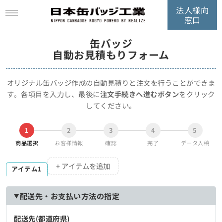
法人様向
窓口
缶バッジ
自動お見積もりフォーム
オリジナル缶バッジ作成の自動見積りと注文を行うことができま
す。
各項目を入力し、最後に
注文手続きへ進むボタン
をクリック
してください。
1
2
3
4
5
商品選択
お客様情報
確認
完了
データ入稿
+ アイテムを追加
アイテム1
配送先・お支払い方法の指定
配送先(都道府県)