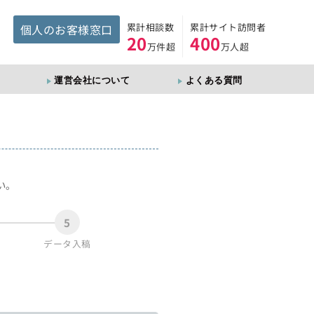
累計相談数
累計サイト訪問者
個人のお客様窓口
20
400
万件超
万人超
運営会社について
よくある質問
。
い。
5
データ入稿