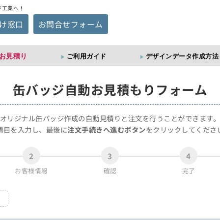
ジ工業へ！
け窓口
お問合せフォーム
お見積り
ご利用ガイド
デザインデータ作成方法
缶バッジ
自動お見積もりフォーム
オリジナル缶バッジ作成の自動見積りと注文を行うことができます
項目を入力し、最後に
注文手続きへ進むボタン
をクリックしてくださ
2
3
4
お客様情報
確認
完了