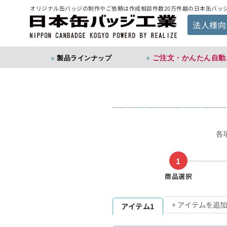
オリジナル缶バッジの制作やご依頼は作成相談件数20万件越の日本缶バッ
法人様向
ご注文・かんたん自動
製品ラインナップ
各
1
商品選択
+ アイテムを追加
アイテム1