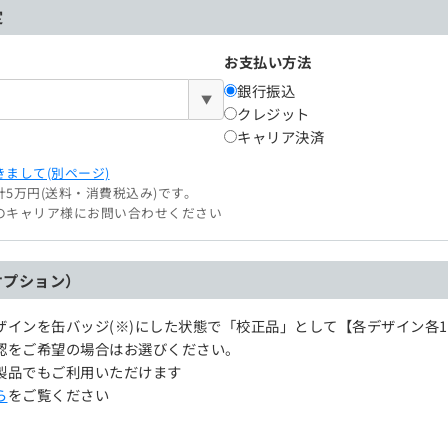
定
お支払い方法
銀行振込
▼
クレジット
キャリア決済
まして(別ページ)
5万円(送料・消費税込み)です。
のキャリア様にお問い合わせください
オプション）
ザインを缶バッジ(※)にした状態で「校正品」として【各デザイン各
認をご希望の場合はお選びください。
製品でもご利用いただけます
ら
をご覧ください