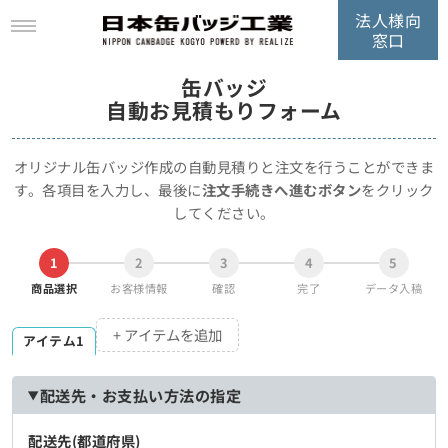
法人様向
窓口
缶バッジ
自動お見積もりフォーム
オリジナル缶バッジ作成の自動見積りと注文を行うことができま
す。
各項目を入力し、最後に
注文手続きへ進むボタン
をクリック
してください。
1
2
3
4
5
商品選択
お客様情報
確認
完了
データ入稿
+ アイテムを追加
アイテム1
配送先・お支払い方法の指定
配送先(都道府県)