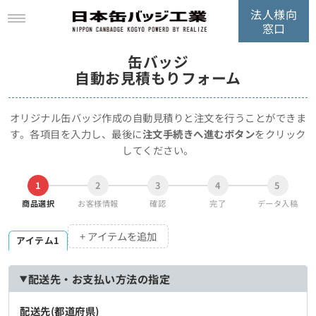
法人様向
窓口
缶バッジ
自動お見積もりフォーム
オリジナル缶バッジ作成の自動見積りと注文を行うことができま
す。
各項目を入力し、最後に
注文手続きへ進むボタン
をクリック
してください。
1
2
3
4
5
商品選択
お客様情報
確認
完了
データ入稿
+ アイテムを追加
アイテム1
配送先・お支払い方法の指定
配送先(都道府県)