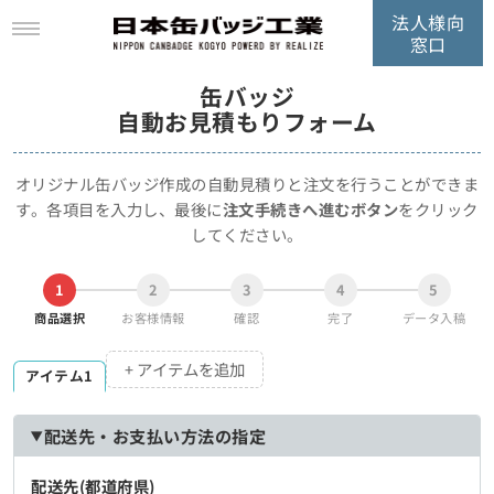
法人様向
窓口
缶バッジ
自動お見積もりフォーム
オリジナル缶バッジ作成の自動見積りと注文を行うことができま
す。
各項目を入力し、最後に
注文手続きへ進むボタン
をクリック
してください。
1
2
3
4
5
商品選択
お客様情報
確認
完了
データ入稿
+ アイテムを追加
アイテム1
配送先・お支払い方法の指定
配送先(都道府県)