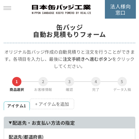
法人様向
窓口
缶バッジ
自動お見積もりフォーム
オリジナル缶バッジ作成の自動見積りと注文を行うことができま
す。
各項目を入力し、最後に
注文手続きへ進むボタン
をクリック
してください。
1
2
3
4
5
商品選択
お客様情報
確認
完了
データ入稿
+ アイテムを追加
アイテム1
配送先・お支払い方法の指定
配送先(都道府県)