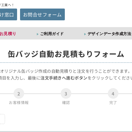
ジ工業へ！
け窓口
お問合せフォーム
お見積り
ご利用ガイド
デザインデータ作成方法
缶バッジ
自動お見積もりフォーム
オリジナル缶バッジ作成の自動見積りと注文を行うことができます
項目を入力し、最後に
注文手続きへ進むボタン
をクリックしてくださ
2
3
4
お客様情報
確認
完了