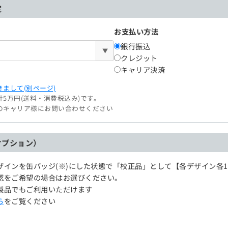
定
お支払い方法
銀行振込
▼
クレジット
キャリア決済
まして(別ページ)
5万円(送料・消費税込み)です。
のキャリア様にお問い合わせください
オプション）
ザインを缶バッジ(※)にした状態で「校正品」として【各デザイン各
認をご希望の場合はお選びください。
製品でもご利用いただけます
ら
をご覧ください