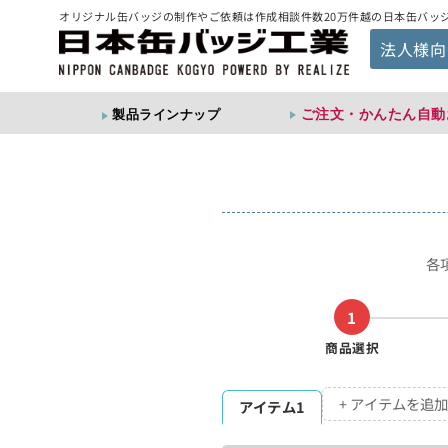
オリジナル缶バッジの制作やご依頼は作成相談件数20万件越の日本缶バッ
法人様向
ご注文・かんたん自動
製品ラインナップ
各
1
商品選択
+ アイテムを追加
アイテム1