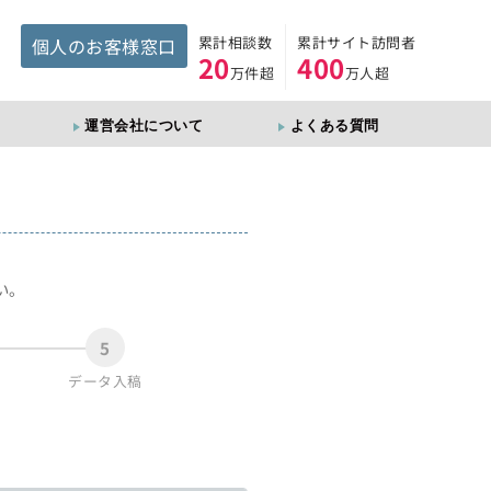
累計相談数
累計サイト訪問者
個人のお客様窓口
20
400
万件超
万人超
運営会社について
よくある質問
。
い。
5
データ入稿