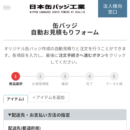
法人様向
窓口
缶バッジ
自動お見積もりフォーム
オリジナル缶バッジ作成の自動見積りと注文を行うことができま
す。
各項目を入力し、最後に
注文手続きへ進むボタン
をクリック
してください。
1
2
3
4
5
商品選択
お客様情報
確認
完了
データ入稿
+ アイテムを追加
アイテム1
配送先・お支払い方法の指定
配送先(都道府県)