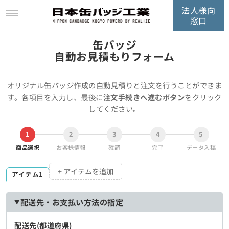
法人様向
窓口
缶バッジ
自動お見積もりフォーム
オリジナル缶バッジ作成の自動見積りと注文を行うことができま
す。
各項目を入力し、最後に
注文手続きへ進むボタン
をクリック
してください。
1
2
3
4
5
商品選択
お客様情報
確認
完了
データ入稿
+ アイテムを追加
アイテム1
配送先・お支払い方法の指定
配送先(都道府県)