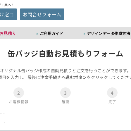
ジ工業へ！
け窓口
お問合せフォーム
お見積り
ご利用ガイド
デザインデータ作成方法
缶バッジ
自動お見積もりフォーム
オリジナル缶バッジ作成の自動見積りと注文を行うことができます
項目を入力し、最後に
注文手続きへ進むボタン
をクリックしてくださ
2
3
4
お客様情報
確認
完了