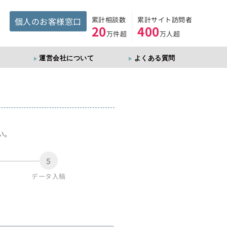
累計相談数
累計サイト訪問者
個人のお客様窓口
20
400
万件超
万人超
運営会社について
よくある質問
。
い。
5
データ入稿