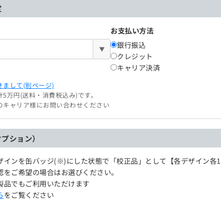
定
お支払い方法
銀行振込
▼
クレジット
キャリア決済
まして(別ページ)
5万円(送料・消費税込み)です。
のキャリア様にお問い合わせください
オプション）
ザインを缶バッジ(※)にした状態で「校正品」として【各デザイン各
認をご希望の場合はお選びください。
製品でもご利用いただけます
ら
をご覧ください