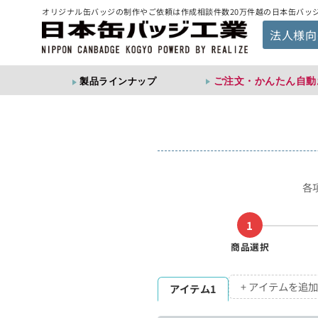
オリジナル缶バッジの制作やご依頼は作成相談件数20万件越の日本缶バッ
法人様向
ご注文・かんたん自動
製品ラインナップ
各
1
商品選択
+ アイテムを追加
アイテム1