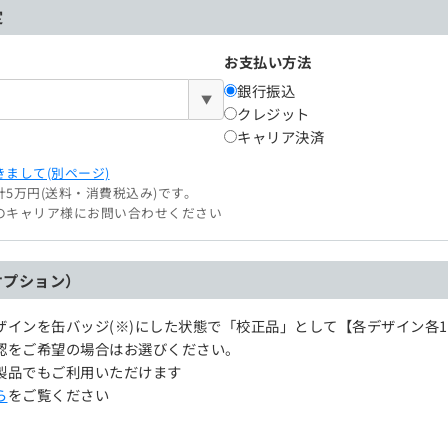
定
お支払い方法
銀行振込
▼
クレジット
キャリア決済
まして(別ページ)
5万円(送料・消費税込み)です。
のキャリア様にお問い合わせください
オプション）
ザインを缶バッジ(※)にした状態で「校正品」として【各デザイン各
認をご希望の場合はお選びください。
製品でもご利用いただけます
ら
をご覧ください