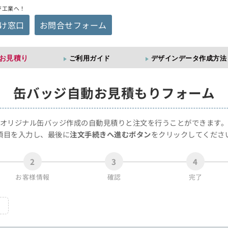
ジ工業へ！
け窓口
お問合せフォーム
お見積り
ご利用ガイド
デザインデータ作成方法
缶バッジ
自動お見積もりフォーム
オリジナル缶バッジ作成の自動見積りと注文を行うことができます
項目を入力し、最後に
注文手続きへ進むボタン
をクリックしてくださ
2
3
4
お客様情報
確認
完了