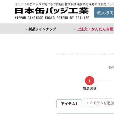
オリジナル缶バッジの制作やご依頼は作成相談件数20万件越の日本缶バッ
法人様向
ご注文・かんたん自動
製品ラインナップ
各
1
商品選択
+ アイテムを追加
アイテム1