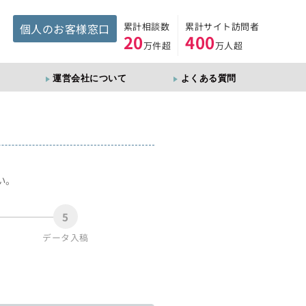
累計相談数
累計サイト訪問者
個人のお客様窓口
20
400
万件超
万人超
運営会社について
よくある質問
。
い。
5
データ入稿