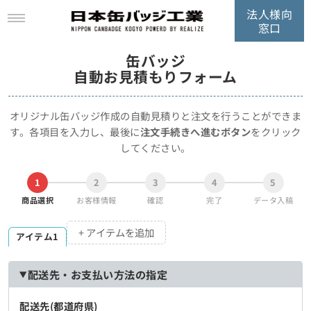
法人様向
窓口
缶バッジ
自動お見積もりフォーム
オリジナル缶バッジ作成の自動見積りと注文を行うことができま
す。
各項目を入力し、最後に
注文手続きへ進むボタン
をクリック
してください。
1
2
3
4
5
商品選択
お客様情報
確認
完了
データ入稿
+ アイテムを追加
アイテム1
配送先・お支払い方法の指定
配送先(都道府県)