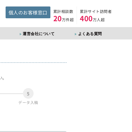
累計相談数
累計サイト訪問者
個人のお客様窓口
20
400
万件超
万人超
運営会社について
よくある質問
。
い。
5
データ入稿