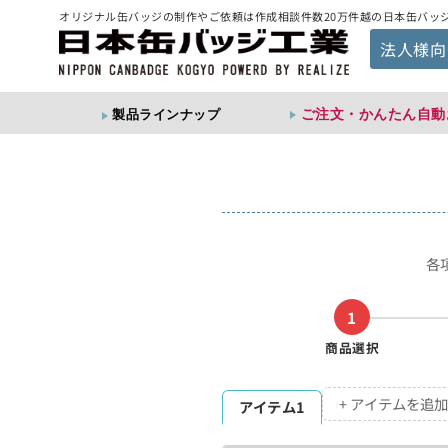
オリジナル缶バッジの制作やご依頼は作成相談件数20万件越の日本缶バッ
法人様向
ご注文・かんたん自動
製品ラインナップ
各
1
商品選択
+ アイテムを追加
アイテム1