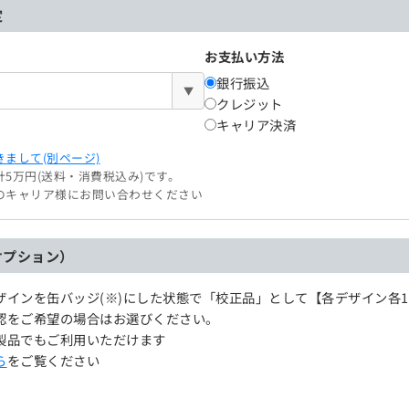
定
お支払い方法
銀行振込
▼
クレジット
キャリア決済
まして(別ページ)
5万円(送料・消費税込み)です。
のキャリア様にお問い合わせください
オプション）
ザインを缶バッジ(※)にした状態で「校正品」として【各デザイン各
認をご希望の場合はお選びください。
製品でもご利用いただけます
ら
をご覧ください