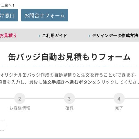
ジ工業へ！
け窓口
お問合せフォーム
お見積り
ご利用ガイド
デザインデータ作成方法
缶バッジ
自動お見積もりフォーム
オリジナル缶バッジ作成の自動見積りと注文を行うことができます
項目を入力し、最後に
注文手続きへ進むボタン
をクリックしてくださ
2
3
4
お客様情報
確認
完了