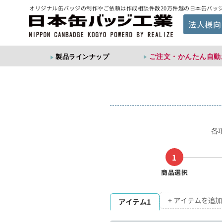
オリジナル缶バッジの制作やご依頼は作成相談件数20万件越の日本缶バッ
法人様向
ご注文・かんたん自動
製品ラインナップ
各
1
商品選択
+ アイテムを追加
アイテム1