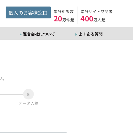
累計相談数
累計サイト訪問者
個人のお客様窓口
20
400
万件超
万人超
運営会社について
よくある質問
。
い。
5
データ入稿