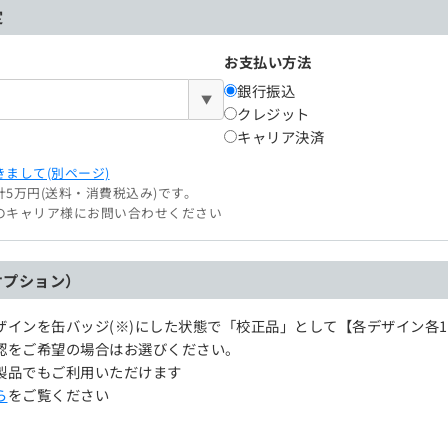
定
お支払い方法
銀行振込
▼
クレジット
キャリア決済
まして(別ページ)
5万円(送料・消費税込み)です。
のキャリア様にお問い合わせください
オプション）
ザインを缶バッジ(※)にした状態で「校正品」として【各デザイン各
認をご希望の場合はお選びください。
製品でもご利用いただけます
ら
をご覧ください