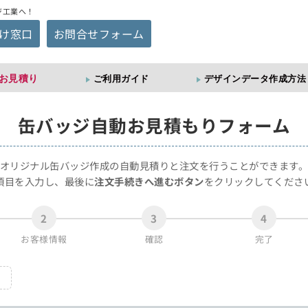
ジ工業へ！
け窓口
お問合せフォーム
お見積り
ご利用ガイド
デザインデータ作成方法
缶バッジ
自動お見積もりフォーム
オリジナル缶バッジ作成の自動見積りと注文を行うことができます
項目を入力し、最後に
注文手続きへ進むボタン
をクリックしてくださ
2
3
4
お客様情報
確認
完了