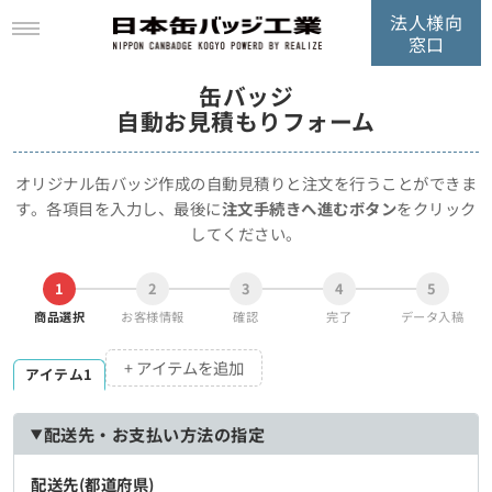
法人様向
窓口
缶バッジ
自動お見積もりフォーム
オリジナル缶バッジ作成の自動見積りと注文を行うことができま
す。
各項目を入力し、最後に
注文手続きへ進むボタン
をクリック
してください。
1
2
3
4
5
商品選択
お客様情報
確認
完了
データ入稿
+ アイテムを追加
アイテム1
配送先・お支払い方法の指定
配送先(都道府県)