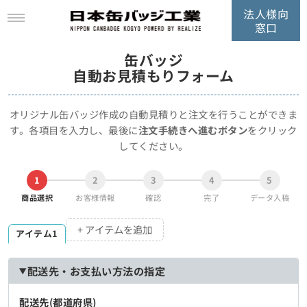
法人様向
窓口
缶バッジ
自動お見積もりフォーム
オリジナル缶バッジ作成の自動見積りと注文を行うことができま
す。
各項目を入力し、最後に
注文手続きへ進むボタン
をクリック
してください。
1
2
3
4
5
商品選択
お客様情報
確認
完了
データ入稿
+ アイテムを追加
アイテム1
配送先・お支払い方法の指定
配送先(都道府県)