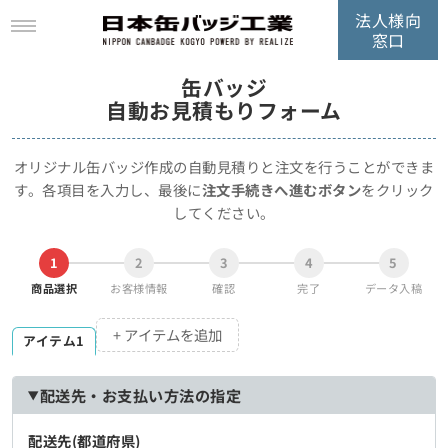
法人様向
窓口
缶バッジ
自動お見積もりフォーム
オリジナル缶バッジ作成の自動見積りと注文を行うことができま
す。
各項目を入力し、最後に
注文手続きへ進むボタン
をクリック
してください。
1
2
3
4
5
商品選択
お客様情報
確認
完了
データ入稿
+ アイテムを追加
アイテム1
配送先・お支払い方法の指定
配送先(都道府県)