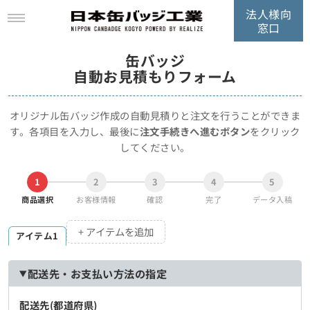
法人様向
窓口
缶バッジ
自動お見積もりフォーム
オリジナル缶バッジ作成の自動見積りと注文を行うことができま
す。
各項目を入力し、最後に
注文手続きへ進むボタン
をクリック
してください。
1
2
3
4
5
商品選択
お客様情報
確認
完了
データ入稿
+ アイテムを追加
アイテム1
配送先・お支払い方法の指定
配送先(都道府県)