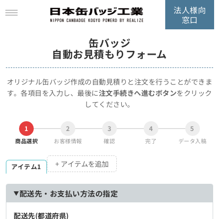
法人様向
窓口
缶バッジ
自動お見積もりフォーム
オリジナル缶バッジ作成の自動見積りと注文を行うことができま
す。
各項目を入力し、最後に
注文手続きへ進むボタン
をクリック
してください。
1
2
3
4
5
商品選択
お客様情報
確認
完了
データ入稿
+ アイテムを追加
アイテム1
配送先・お支払い方法の指定
配送先(都道府県)