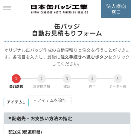
法人様向
窓口
缶バッジ
自動お見積もりフォーム
オリジナル缶バッジ作成の自動見積りと注文を行うことができま
す。
各項目を入力し、最後に
注文手続きへ進むボタン
をクリック
してください。
1
2
3
4
5
商品選択
お客様情報
確認
完了
データ入稿
+ アイテムを追加
アイテム1
配送先・お支払い方法の指定
配送先(都道府県)