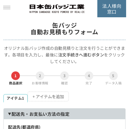
法人様向
窓口
缶バッジ
自動お見積もりフォーム
オリジナル缶バッジ作成の自動見積りと注文を行うことができま
す。
各項目を入力し、最後に
注文手続きへ進むボタン
をクリック
してください。
1
2
3
4
5
商品選択
お客様情報
確認
完了
データ入稿
+ アイテムを追加
アイテム1
配送先・お支払い方法の指定
配送先(都道府県)