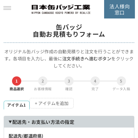
法人様向
窓口
缶バッジ
自動お見積もりフォーム
オリジナル缶バッジ作成の自動見積りと注文を行うことができま
す。
各項目を入力し、最後に
注文手続きへ進むボタン
をクリック
してください。
1
2
3
4
5
商品選択
お客様情報
確認
完了
データ入稿
+ アイテムを追加
アイテム1
配送先・お支払い方法の指定
配送先(都道府県)