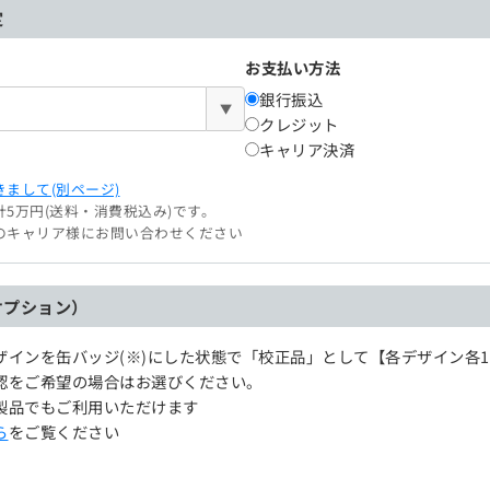
定
お支払い方法
銀行振込
▼
クレジット
キャリア決済
まして(別ページ)
5万円(送料・消費税込み)です。
のキャリア様にお問い合わせください
オプション）
ザインを缶バッジ(※)にした状態で「校正品」として【各デザイン各
認をご希望の場合はお選びください。
製品でもご利用いただけます
ら
をご覧ください