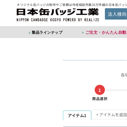
オリジナル缶バッジの制作やご依頼は作成相談件数20万件越の日本缶バッ
法人様向
ご注文・かんたん自動
製品ラインナップ
各
1
商品選択
+ アイテムを追加
アイテム1