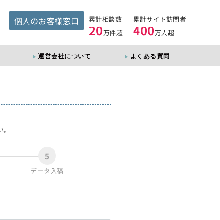
累計相談数
累計サイト訪問者
個人のお客様窓口
20
400
万件超
万人超
運営会社について
よくある質問
。
い。
5
データ入稿