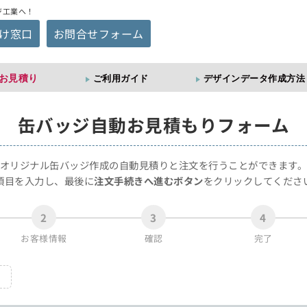
ジ工業へ！
け窓口
お問合せフォーム
お見積り
ご利用ガイド
デザインデータ作成方法
缶バッジ
自動お見積もりフォーム
オリジナル缶バッジ作成の自動見積りと注文を行うことができます
項目を入力し、最後に
注文手続きへ進むボタン
をクリックしてくださ
2
3
4
お客様情報
確認
完了