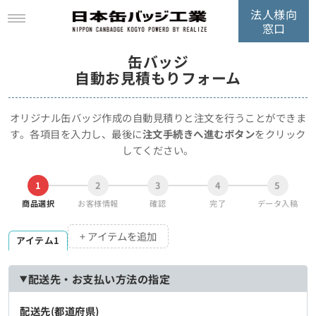
法人様向
窓口
缶バッジ
自動お見積もりフォーム
オリジナル缶バッジ作成の自動見積りと注文を行うことができま
す。
各項目を入力し、最後に
注文手続きへ進むボタン
をクリック
してください。
1
2
3
4
5
商品選択
お客様情報
確認
完了
データ入稿
+ アイテムを追加
アイテム1
配送先・お支払い方法の指定
配送先(都道府県)