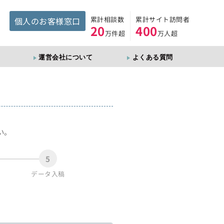
累計相談数
累計サイト訪問者
個人のお客様窓口
20
400
万件超
万人超
運営会社について
よくある質問
。
い。
5
データ入稿