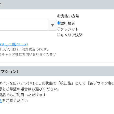
定
お支払い方法
銀行振込
▼
クレジット
キャリア決済
まして(別ページ)
5万円(送料・消費税込み)です。
のキャリア様にお問い合わせください
オプション）
ザインを缶バッジ(※)にした状態で「校正品」として【各デザイン各
認をご希望の場合はお選びください。
製品でもご利用いただけます
ら
をご覧ください