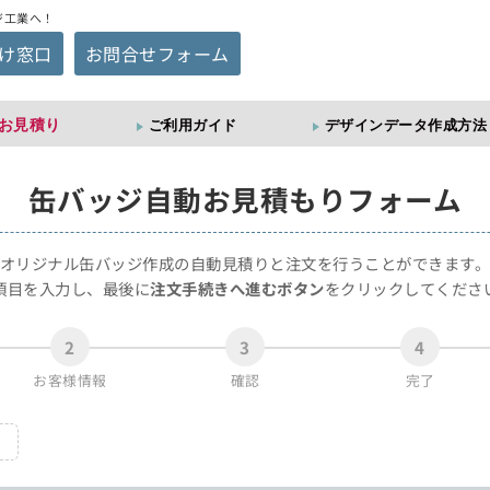
ジ工業へ！
け窓口
お問合せフォーム
お見積り
ご利用ガイド
デザインデータ作成方法
缶バッジ
自動お見積もりフォーム
オリジナル缶バッジ作成の自動見積りと注文を行うことができます
項目を入力し、最後に
注文手続きへ進むボタン
をクリックしてくださ
2
3
4
お客様情報
確認
完了