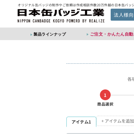
オリジナル缶バッジの制作やご依頼は作成相談件数20万件越の日本缶バッ
法人様向
ご注文・かんたん自動
製品ラインナップ
各
1
商品選択
+ アイテムを追加
アイテム1