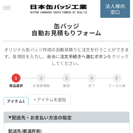
法人様向
窓口
缶バッジ
自動お見積もりフォーム
オリジナル缶バッジ作成の自動見積りと注文を行うことができま
す。
各項目を入力し、最後に
注文手続きへ進むボタン
をクリック
してください。
1
2
3
4
5
商品選択
お客様情報
確認
完了
データ入稿
+ アイテムを追加
アイテム1
配送先・お支払い方法の指定
配送先(都道府県)