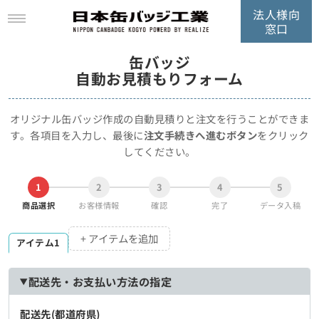
法人様向
窓口
缶バッジ
自動お見積もりフォーム
オリジナル缶バッジ作成の自動見積りと注文を行うことができま
す。
各項目を入力し、最後に
注文手続きへ進むボタン
をクリック
してください。
1
2
3
4
5
商品選択
お客様情報
確認
完了
データ入稿
+ アイテムを追加
アイテム1
配送先・お支払い方法の指定
配送先(都道府県)