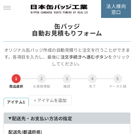
法人様向
窓口
缶バッジ
自動お見積もりフォーム
オリジナル缶バッジ作成の自動見積りと注文を行うことができま
す。
各項目を入力し、最後に
注文手続きへ進むボタン
をクリック
してください。
1
2
3
4
5
商品選択
お客様情報
確認
完了
データ入稿
+ アイテムを追加
アイテム1
配送先・お支払い方法の指定
配送先(都道府県)