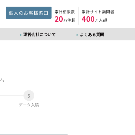
累計相談数
累計サイト訪問者
個人のお客様窓口
20
400
万件超
万人超
運営会社について
よくある質問
。
い。
5
データ入稿