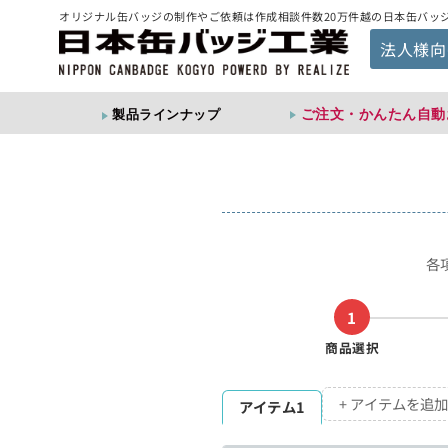
オリジナル缶バッジの制作やご依頼は作成相談件数20万件越の日本缶バッ
法人様向
ご注文・かんたん自動
製品ラインナップ
各
1
商品選択
+ アイテムを追加
アイテム1