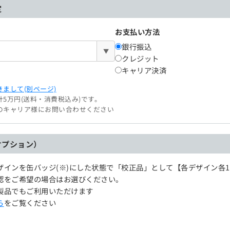
定
お支払い方法
銀行振込
▼
クレジット
キャリア決済
まして(別ページ)
5万円(送料・消費税込み)です。
のキャリア様にお問い合わせください
オプション）
ザインを缶バッジ(※)にした状態で「校正品」として【各デザイン各
認をご希望の場合はお選びください。
製品でもご利用いただけます
ら
をご覧ください