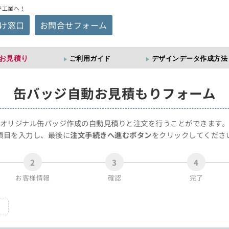
ジ工業へ！
け窓口
お問合せフォーム
お見積り
ご利用ガイド
デザインデータ作成方法
缶バッジ
自動お見積もりフォーム
オリジナル缶バッジ作成の自動見積りと注文を行うことができます
項目を入力し、最後に
注文手続きへ進むボタン
をクリックしてくださ
2
3
4
お客様情報
確認
完了