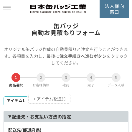
法人様向
窓口
缶バッジ
自動お見積もりフォーム
オリジナル缶バッジ作成の自動見積りと注文を行うことができま
す。
各項目を入力し、最後に
注文手続きへ進むボタン
をクリック
してください。
1
2
3
4
5
商品選択
お客様情報
確認
完了
データ入稿
+ アイテムを追加
アイテム1
配送先・お支払い方法の指定
配送先(都道府県)