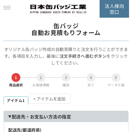
法人様向
窓口
缶バッジ
自動お見積もりフォーム
オリジナル缶バッジ作成の自動見積りと注文を行うことができま
す。
各項目を入力し、最後に
注文手続きへ進むボタン
をクリック
してください。
1
2
3
4
5
商品選択
お客様情報
確認
完了
データ入稿
+ アイテムを追加
アイテム1
配送先・お支払い方法の指定
配送先(都道府県)