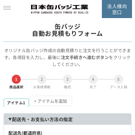
法人様向
窓口
缶バッジ
自動お見積もりフォーム
オリジナル缶バッジ作成の自動見積りと注文を行うことができま
す。
各項目を入力し、最後に
注文手続きへ進むボタン
をクリック
してください。
1
2
3
4
5
商品選択
お客様情報
確認
完了
データ入稿
+ アイテムを追加
アイテム1
配送先・お支払い方法の指定
配送先(都道府県)