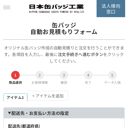
法人様向
窓口
缶バッジ
自動お見積もりフォーム
オリジナル缶バッジ作成の自動見積りと注文を行うことができま
す。
各項目を入力し、最後に
注文手続きへ進むボタン
をクリック
してください。
1
2
3
4
5
商品選択
お客様情報
確認
完了
データ入稿
+ アイテムを追加
アイテム1
配送先・お支払い方法の指定
配送先(都道府県)